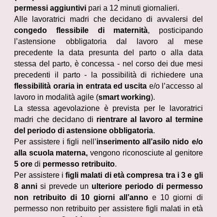
permessi aggiuntivi
pari a 12 minuti giornalieri.
Alle lavoratrici madri che decidano di avvalersi del
congedo flessibile di maternità
, posticipando
l’astensione obbligatoria dal lavoro al mese
precedente la data presunta del parto o alla data
stessa del parto, è concessa - nel corso dei due mesi
precedenti il parto - la possibilità di richiedere una
flessibilità oraria in entrata ed uscita
e/o l’accesso al
lavoro in modalità agile (
smart working
).
La stessa agevolazione è prevista per le lavoratrici
madri che decidano di
rientrare al lavoro al termine
del periodo di astensione obbligatoria
.
Per assistere i figli nell’
inserimento all’asilo nido e/o
alla scuola materna,
vengono riconosciute al genitore
5 ore
di
permesso retribuito
.
Per assistere i
figli malati di età compresa tra i 3 e gli
8 anni
si prevede un
ulteriore periodo di permesso
non retribuito di 10 giorni all’anno
e 10 giorni di
permesso non retribuito per assistere figli malati in età