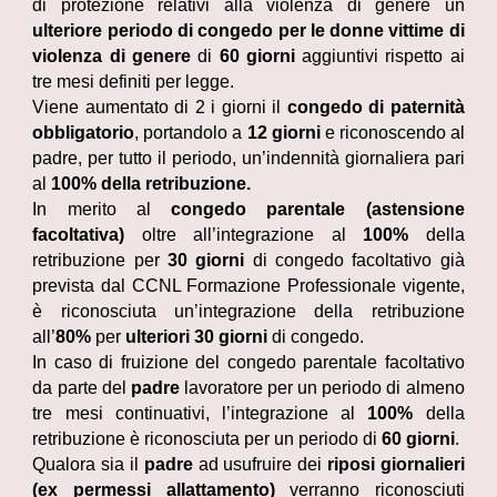
di protezione relativi alla violenza di genere un
ulteriore periodo di congedo per le donne vittime di
violenza di genere
di
60 giorni
aggiuntivi rispetto ai
tre mesi definiti per legge.
Viene aumentato di 2 i giorni il
congedo di paternità
obbligatorio
, portandolo a
12 giorni
e riconoscendo al
padre, per tutto il periodo, un’indennità giornaliera pari
al
100% della retribuzione.
In merito al
congedo parentale (astensione
facoltativa)
oltre all’integrazione al
100%
della
retribuzione per
30 giorni
di congedo facoltativo già
prevista dal CCNL Formazione Professionale vigente,
è riconosciuta un’integrazione della retribuzione
all’
80%
per
ulteriori 30 giorni
di congedo.
In caso di fruizione del congedo parentale facoltativo
da parte del
padre
lavoratore per un periodo di almeno
tre mesi continuativi, l’integrazione al
100%
della
retribuzione è riconosciuta per un periodo di
60 giorni
.
Qualora sia il
padre
ad usufruire dei
riposi giornalieri
(ex permessi allattamento)
verranno riconosciuti