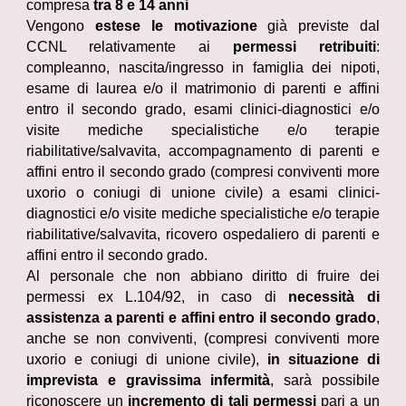
compresa
tra 8 e 14 anni
Vengono
estese le motivazione
già previste dal
CCNL relativamente ai
permessi retribuiti
:
compleanno, nascita/ingresso in famiglia dei nipoti,
esame di laurea e/o il matrimonio di parenti e affini
entro il secondo grado, esami clinici-diagnostici e/o
visite mediche specialistiche e/o terapie
riabilitative/salvavita, accompagnamento di parenti e
affini entro il secondo grado (compresi conviventi more
uxorio o coniugi di unione civile) a esami clinici-
diagnostici e/o visite mediche specialistiche e/o terapie
riabilitative/salvavita, ricovero ospedaliero di parenti e
affini entro il secondo grado.
Al personale che non abbiano diritto di fruire dei
permessi ex L.104/92, in caso di
necessità di
assistenza a parenti e affini entro il secondo grado
,
anche se non conviventi, (compresi conviventi more
uxorio e coniugi di unione civile),
in situazione di
imprevista e gravissima infermità
, sarà possibile
riconoscere un
incremento di tali permessi
pari a un